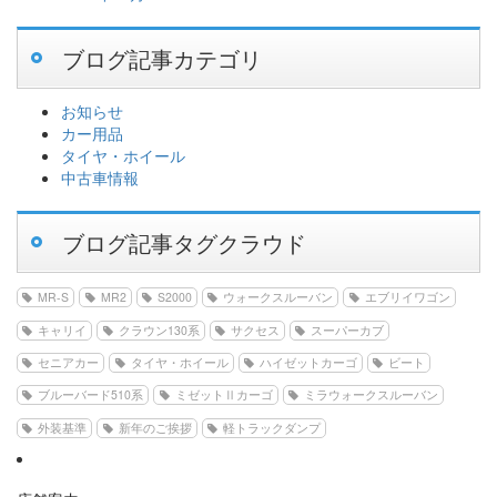
ブログ記事カテゴリ
お知らせ
カー用品
タイヤ・ホイール
中古車情報
ブログ記事タグクラウド
MR-S
MR2
S2000
ウォークスルーバン
エブリイワゴン
キャリイ
クラウン130系
サクセス
スーパーカブ
セニアカー
タイヤ・ホイール
ハイゼットカーゴ
ビート
ブルーバード510系
ミゼットⅡカーゴ
ミラウォークスルーバン
外装基準
新年のご挨拶
軽トラックダンプ