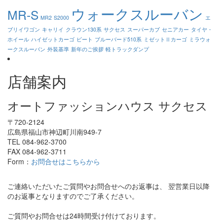
ウォークスルーバン
MR-S
MR2
S2000
エ
ブリイワゴン
キャリイ
クラウン130系
サクセス
スーパーカブ
セニアカー
タイヤ・
ホイール
ハイゼットカーゴ
ビート
ブルーバード510系
ミゼットⅡカーゴ
ミラウォ
ークスルーバン
外装基準
新年のご挨拶
軽トラックダンプ
店舗案内
オートファッションハウス サクセス
〒720-2124
広島県福山市神辺町川南949-7
TEL 084-962-3700
FAX 084-962-3711
Form：
お問合せはこちらから
ご連絡いただいたご質問やお問合せへのお返事は、 翌営業日以降
のお返事となりますのでご了承ください。
ご質問やお問合せは24時間受け付けております。